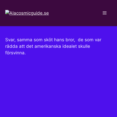
Hoppa
till
Meny
innehåll
Svar, samma som sköt hans bror, de som var
rädda att det amerikanska idealet skulle
försvinna.