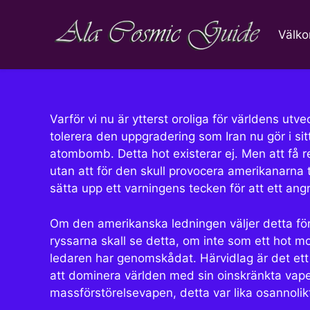
Hoppa
till
Välk
innehåll
Varför vi nu är ytterst oroliga för världens ut
tolerera den uppgradering som Iran nu gör i si
atombomb. Detta hot existerar ej. Men att få re
utan att för den skull provocera amerikanarna 
sätta upp ett varningens tecken för att ett an
Om den amerikanska ledningen väljer detta för
ryssarna skall se detta, om inte som ett hot 
ledaren har genomskådat. Härvidlag är det ett
att dominera världen med sin oinskränkta vape
massförstörelsevapen, detta var lika osannolik