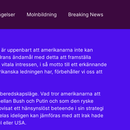
ägelser
Molnbildning
Breaking News
et är uppenbart att amerikanarna inte kan
t Irans ändamål med detta att framställa
itala intressen, i så motto till ett erkännande
kanska ledningen har, förbehåller vi oss att
t beredskapsläge. Vad tror amerikanarna att
mellan Bush och Putin och som den ryske
isat ett hänsynslöst beteende i sin strategi
elas ideligen kan jämföras med att Irak hade
l eller USA.