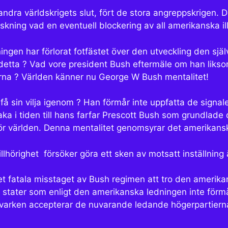
 andra världskrigets slut, fört de stora angreppskrigen. 
ing vad en eventuell blockering av all amerikanska illg
gen har förlorat fotfästet över den utveckling den själ
 detta ? Vad vore president Bush eftermäle om han liksom 
erna ? Världen känner nu George W Bush mentalitet!
is få sin vilja igenom ? Han förmår inte uppfatta de sign
llbaka i tiden till hans farfar Prescott Bush som grundl
ör världen. Denna mentalitet genomsyrar det amerikansk
illhörighet försöker göra ett sken av motsatt inställnin
t fatala misstaget av Bush regimen att tro den amerikan
e stater som enligt den amerikanska ledningen inte förmå
varken accepterar de nuvarande ledande högerpartierna