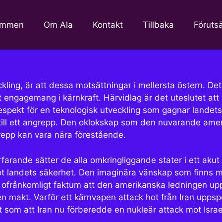
ommen
Om Ala
Kontakt
Tillbaka
Föruts
veckling, är att dessa motsättningar i mellersta östern. D
tt engagemang i kärnkraft. Härvidlag är det uteslutet at
spekt för en teknologisk utveckling som gagnar landets v
till ett angrepp. Den oklokskap som den nuvarande ameri
grepp kan vara nära förestående.
farande sätter de alla omkringliggande stater i ett aku
mot landets säkerhet. Den imaginära vänskap som finns 
 ofrånkomligt faktum att den amerikanska ledningen uppv
n makt. Varför ett kärnvapen attack hot från Iran uppsp
t som att Iran nu förberedde en nukleär attack mot Israe