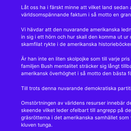
Låt oss ha i färskt minne att vilket land sedan
världsomspännande faktum i så motto en granskn
Vi hävdar att den nuvarande amerikanska lednin
in sig i ett hörn och hur skall den komma ut ur
skamfilat rykte i de amerikanska historieböck
Är han inte en liten skolpojke som till varje pr
familjen Bush mentalitet sträcker sig långt ti
amerikansk överhöghet i så motto den bästa f
Till trots denna nuvarande demokratiska partit
Omstörtningen av världens resurser innebär de
skeende vilket leder ofelbart till angrepp på d
gräsrötterna i det amerikanska samhället som 
kluven tunga.