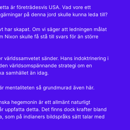
Detta är företrädesvis USA. Vad vore ett
ärningar på denna jord skulle kunna leda till?
vt har skapat. Om vi säger att ledningen målat
Nixon skulle få stå till svars för än större
aler världssamvetet sänder. Hans indoktrinering i
ade den världsomspännande strategi om en
a samhället än idag.
g är mentaliteten så grundmurad även här.
ska hegemonin är ett allmänt naturligt
r uppfatta detta. Det finns dock krafter bland
, som på indianers bildspråks sätt talar med